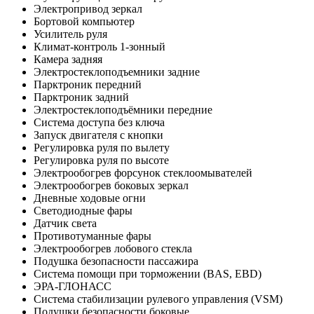
Электропривод зеркал
Бортовой компьютер
Усилитель руля
Климат-контроль 1-зонный
Камера задняя
Электростеклоподъемники задние
Парктроник передний
Парктроник задний
Электростеклоподъёмники передние
Система доступа без ключа
Запуск двигателя с кнопки
Регулировка руля по вылету
Регулировка руля по высоте
Электрообогрев форсунок стеклоомывателей
Электрообогрев боковых зеркал
Дневные ходовые огни
Светодиодные фары
Датчик света
Противотуманные фары
Электрообогрев лобового стекла
Подушка безопасности пассажира
Система помощи при торможении (BAS, EBD)
ЭРА-ГЛОНАСС
Система стабилизации рулевого управления (VSM)
Подушки безопасности боковые