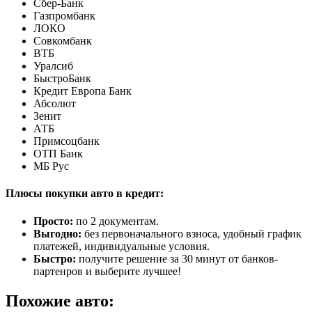
Сбер-Банк
Газпромбанк
ЛОКО
Совкомбанк
ВТБ
Уралсиб
БыстроБанк
Кредит Европа Банк
Абсолют
Зенит
АТБ
Примсоцбанк
ОТП Банк
МБ Рус
Плюсы покупки авто в кредит:
Просто:
по 2 документам.
Выгодно:
без первоначального взноса, удобный график
платежей, индивидуальные условия.
Быстро:
получите решение за 30 минут от банков-
партенров и выберите лучшее!
Похожие авто: