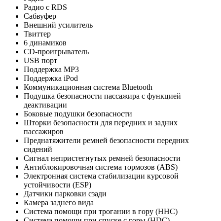
Радио с RDS
Сабвуфер
Внешний усилитель
Твиттер
6 динамиков
CD-проигрыватель
USB порт
Поддержка MP3
Поддержка iPod
Коммуникационная система Bluetooth
Подушка безопасности пассажира с функцией
деактивации
Боковые подушки безопасности
Шторки безопасности для передних и задних
пассажиров
Преднатяжители ремней безопасности передних
сидений
Сигнал непристегнутых ремней безопасности
Антиблокировочная система тормозов (ABS)
Электронная система стабилизации курсовой
устойчивости (ESP)
Датчики парковки сзади
Камера заднего вида
Система помощи при трогании в гору (HHC)
Система помощи при спуске с горы (HDC)