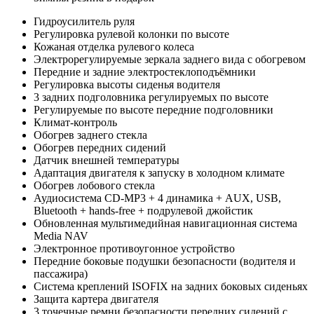
Гидроусилитель руля
Регулировка рулевой колонки по высоте
Кожаная отделка рулевого колеса
Электрорегулируемые зеркала заднего вида с обогревом
Передние и задние электростеклоподъёмники
Регулировка высоты сиденья водителя
3 задних подголовника регулируемых по высоте
Регулируемые по высоте передние подголовники
Климат-контроль
Обогрев заднего стекла
Обогрев передних сидений
Датчик внешней температуры
Адаптация двигателя к запуску в холодном климате
Обогрев лобового стекла
Аудиосистема CD-MP3 + 4 динамика + AUX, USB,
Bluetooth + hands-free + подрулевой джойстик
Обновленная мультимедийная навигационная система
Media NAV
Электронное противоугонное устройство
Передние боковые подушки безопасности (водителя и
пассажира)
Система креплений ISOFIX на задних боковых сиденьях
Защита картера двигателя
3 точечные ремни безопасности передних сидений с