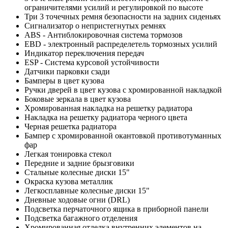
ограничителями усилий и регулировкой по высоте
Три 3 точечных ремня безопасности на задних сиденьях
Сигнализатор о непристегнутых ремнях
ABS - Антиблокировочная система тормозов
EBD - электронный распределетель тормозных усилий
Индикатор переключения передач
ESP - Система курсовой устойчивости
Датчики парковки сзади
Бамперы в цвет кузова
Ручки дверей в цвет кузова с хромированной накладкой
Боковые зеркала в цвет кузова
Хромированная накладка на решетку радиатора
Накладка на решетку радиатора черного цвета
Черная решетка радиатора
Бампер с хромированной окантовкой противотуманных
фар
Легкая тонировка стекол
Передние и задние брызговики
Стальные колесные диски 15"
Окраска кузова металлик
Легкосплавные колесные диски 15"
Дневные ходовые огни (DRL)
Подсветка перчаточного ящика в приборной панели
Подсветка багажного отделения
Хромированная отделка внутренних элементов на