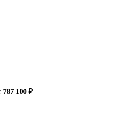
т
787 100
₽