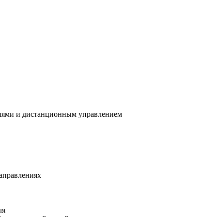
алями и дистанционным управлением
направлениях
ля