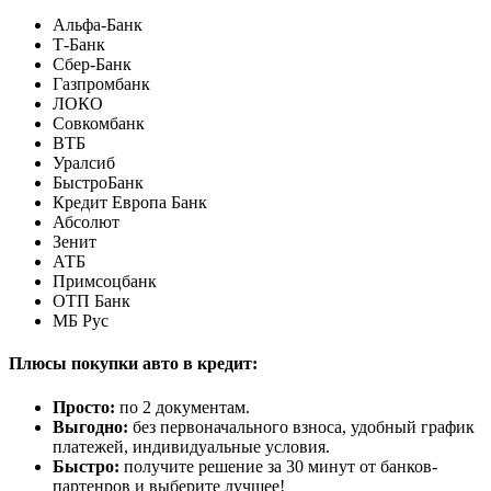
Альфа-Банк
Т-Банк
Сбер-Банк
Газпромбанк
ЛОКО
Совкомбанк
ВТБ
Уралсиб
БыстроБанк
Кредит Европа Банк
Абсолют
Зенит
АТБ
Примсоцбанк
ОТП Банк
МБ Рус
Плюсы покупки авто в кредит:
Просто:
по 2 документам.
Выгодно:
без первоначального взноса, удобный график
платежей, индивидуальные условия.
Быстро:
получите решение за 30 минут от банков-
партенров и выберите лучшее!