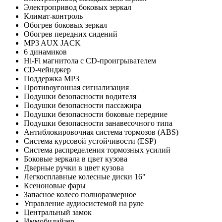
Электропривод боковых зеркал
Климат-контроль
Обогрев боковых зеркал
Обогрев передних сидений
MP3 AUX JACK
6 динамиков
Hi-Fi магнитола с CD-проигрывателем
CD-чейнджер
Поддержка MP3
Противоугонная сигнализация
Подушки безопасности водителя
Подушки безопасности пассажира
Подушки безопасности боковые передние
Подушки безопасности занавесочного типа
Антиблокировочная система тормозов (ABS)
Система курсовой устойчивости (ESP)
Система распределения тормозных усилий
Боковые зеркала в цвет кузова
Дверные ручки в цвет кузова
Легкосплавные колесные диски 16"
Ксеноновые фары
Запасное колесо полноразмерное
Управление аудиосистемой на руле
Центральный замок
Иммобилайзер