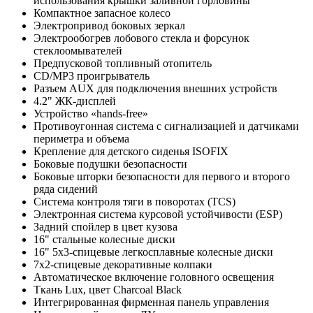
использования крышки заливной горловины
Компактное запасное колесо
Электропривод боковых зеркал
Электрообогрев лобового стекла и форсунок
стеклоомывателей
Предпусковой топливный отопитель
CD/MP3 проигрыватель
Разъем AUX для подключения внешних устройств
4.2" ЖК-дисплей
Устройство «hands-free»
Противоугонная система с сигнализацией и датчиками
периметра и объема
Крепление для детского сиденья ISOFIX
Боковые подушки безопасности
Боковые шторки безопасности для первого и второго
ряда сидений
Система контроля тяги в поворотах (TCS)
Электронная система курсовой устойчивости (ESP)
Задний спойлер в цвет кузова
16" стальные колесные диски
16" 5х3-спицевые легкосплавные колесные диски
7х2-спицевые декоративные колпаки
Автоматическое включение головного освещения
Ткань Lux, цвет Сharcoal Black
Интегрированная фирменная панель управления