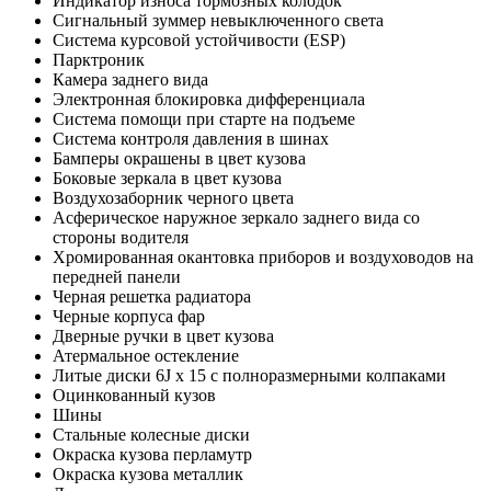
Индикатор износа тормозных колодок
Сигнальный зуммер невыключенного света
Система курсовой устойчивости (ESP)
Парктроник
Камера заднего вида
Электронная блокировка дифференциала
Система помощи при старте на подъеме
Система контроля давления в шинах
Бамперы окрашены в цвет кузова
Боковые зеркала в цвет кузова
Воздухозаборник черного цвета
Асферическое наружное зеркало заднего вида со
стороны водителя
Хромированная окантовка приборов и воздуховодов на
передней панели
Черная решетка радиатора
Черные корпуса фар
Дверные ручки в цвет кузова
Атермальное остекление
Литые диски 6J х 15 с полноразмерными колпаками
Оцинкованный кузов
Шины
Стальные колесные диски
Окраска кузова перламутр
Окраска кузова металлик