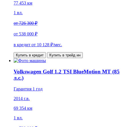
77 453 км
1 вл.
от
726 300 ₽
от
538 000 ₽
в кредит от
10 128
₽/мес.
Купить в кредит
Купить в трейд ин
Volkswagen Golf 1.2 TSI BlueMotion MT (85
л.с.)
Гарантия 1 год
2014 г.в.
69 354 км
1 вл.