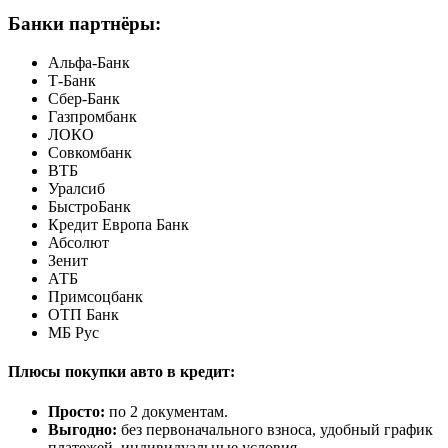
Банки партнёры:
Альфа-Банк
Т-Банк
Сбер-Банк
Газпромбанк
ЛОКО
Совкомбанк
ВТБ
Уралсиб
БыстроБанк
Кредит Европа Банк
Абсолют
Зенит
АТБ
Примсоцбанк
ОТП Банк
МБ Рус
Плюсы покупки авто в кредит:
Просто:
по 2 документам.
Выгодно:
без первоначального взноса, удобный график
платежей, индивидуальные условия.