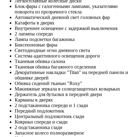
Легкосплавные колесные диски
Блок-фары с галогенными лампами, указателями
поворота из прозрачного стекла
Автоматический дневной свет головных фар
Катафоты в дверях
Внутреннее освещение с задержкой выключения
2 лапмпы спереди
Лампа подсветки багажника
Биксеноновые фары
Светодиодные огни дневного света
Система адаптивного освещения дороги
Тканевая обивка салона
Тканевая обивка багажного отделения
Декоративные накладки "Titan" на передней панели и
обшивке дверей
Обивка сидений тканью "Roxy"
Макияжные зеркала в солнцезащитных козырьках
Держатель для бутылки в передней двери
Карманы в дверях
2 подстаканника спереди и 1 сзади
Передний подлокотник
Центральный подлокотник сзади
Коврики спереди и сзади
2 подстаканника сзади
Запасное колесо полноразмерное