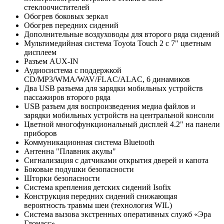
стеклоочистителей
Обогрев боковых зеркал
Обогрев передних сидений
Дополнительные воздуховоды для второго ряда сидений
Мультимедийная система Toyota Touch 2 с 7" цветным
дисплеем
Разъем AUX-IN
Аудиосистема c поддержкой
CD/MP3/WMA/WAV/FLAC/ALAC, 6 динамиков
Два USB разъема для зарядки мобильных устройств
пассажиров второго ряда
USB разъем для воспроизведения медиа файлов и
зарядки мобильных устройств на центральной консоли
Цветной многофункциональный дисплей 4.2" на панели
приборов
Коммуникационная система Bluetooth
Антенна "Плавник акулы"
Сигнализация с датчиками открытия дверей и капота
Боковые подушки безопасности
Шторки безопасности
Система крепления детских сидений Isofix
Конструкция передних сидений снижающая
вероятность травмы шеи (технология WIL)
Система вызова экстренных оперативных служб «Эра
Глонасс»