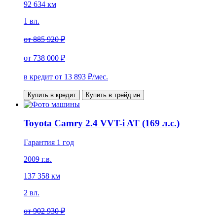
92 634 км
1 вл.
от
885 920 ₽
от
738 000 ₽
в кредит от
13 893
₽/мес.
Купить в кредит
Купить в трейд ин
Toyota Camry 2.4 VVT-i AT (169 л.с.)
Гарантия 1 год
2009 г.в.
137 358 км
2 вл.
от
902 930 ₽