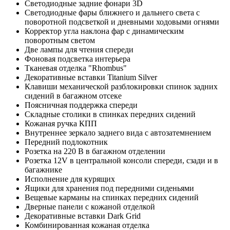
Светодиодные задние фонари 3D
Светодиодные фары ближнего и дальнего света с
поворотной подсветкой и дневными ходовыми огнями
Корректор угла наклона фар с динамическим
поворотным светом
Две лампы для чтения спереди
Фоновая подсветка интерьера
Тканевая отделка "Rhombus"
Декоративные вставки Titanium Silver
Клавиши механической разблокировки спинок задних
сидений в багажном отсеке
Поясничная поддержка спереди
Складные столики в спинках передних сидений
Кожаная ручка КПП
Внутреннее зеркало заднего вида с автозатемнением
Передний подлокотник
Розетка на 220 В в багажном отделении
Розетка 12V в центральной консоли спереди, сзади и в
багажнике
Исполнение для курящих
Ящики для хранения под передними сиденьями
Вещевые карманы на спинках передних сидений
Дверные панели с кожаной отделкой
Декоративные вставки Dark Grid
Комбинированная кожаная отделка