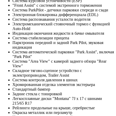
Система курсовой устойчивости (ESP)
"Front Assist" с системой экстренного торможения
Система ParkPilot - датчики парковки спереди и сзади
Электронная блокировка дифференциала (EDL)
Система распознавания усталости водителя
Электромеханический стояночный тормоз с функцией
Auto-Hold
Индикация окончания жидкости в бачке омывателя
Система стабилизации прицепа
Парктроник передний и задний Park Pilot, звуковая
индикация
Система автоматической парковки "Park Assist", включая
"Park Pilot"
Система "Area View" c камерой заднего обзора "Rear
View"
Складное тягово-сцепное устройство с
эклектроприводом, Trailer Assist
Система контроля давления в шинах
Хромированная отделка элементов экстерьера
Стандартный бампер
Задние стекла с тонировкой
Легкосплавные диски "Montana" 7J x 17 с шинами
215/65 R17
Рейлинги продольные на крыше, серебристые
Окраска металлик или перламутр