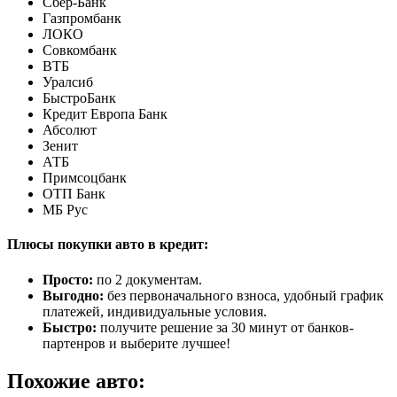
Сбер-Банк
Газпромбанк
ЛОКО
Совкомбанк
ВТБ
Уралсиб
БыстроБанк
Кредит Европа Банк
Абсолют
Зенит
АТБ
Примсоцбанк
ОТП Банк
МБ Рус
Плюсы покупки авто в кредит:
Просто:
по 2 документам.
Выгодно:
без первоначального взноса, удобный график
платежей, индивидуальные условия.
Быстро:
получите решение за 30 минут от банков-
партенров и выберите лучшее!
Похожие авто: