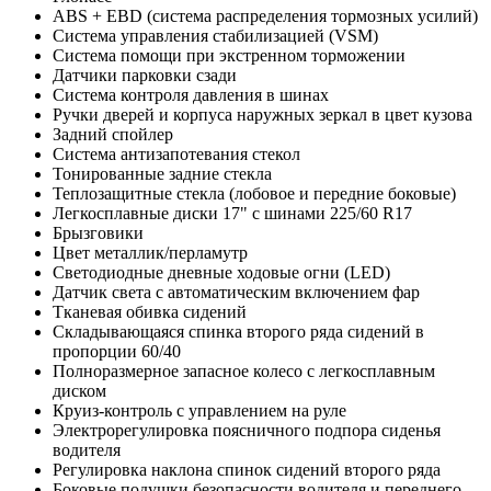
ABS + EBD (система распределения тормозных усилий)
Система управления стабилизацией (VSM)
Система помощи при экстренном торможении
Датчики парковки сзади
Система контроля давления в шинах
Ручки дверей и корпуса наружных зеркал в цвет кузова
Задний спойлер
Система антизапотевания стекол
Тонированные задние стекла
Теплозащитные стекла (лобовое и передние боковые)
Легкосплавные диски 17" с шинами 225/60 R17
Брызговики
Цвет металлик/перламутр
Светодиодные дневные ходовые огни (LED)
Датчик света с автоматическим включением фар
Тканевая обивка сидений
Складывающаяся спинка второго ряда сидений в
пропорции 60/40
Полноразмерное запасное колесо с легкосплавным
диском
Круиз-контроль с управлением на руле
Электрорегулировка поясничного подпора сиденья
водителя
Регулировка наклона спинок сидений второго ряда
Боковые подушки безопасности водителя и переднего