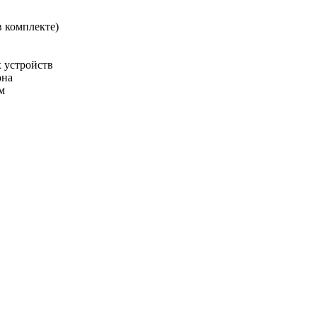
в комплекте)
 устройств
она
м