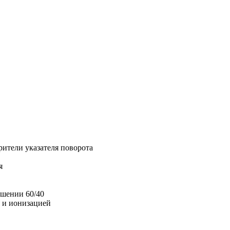
рители указателя поворота
я
ошении 60/40
я и ионизацией