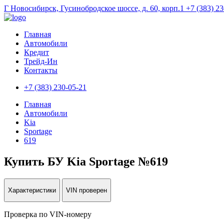
Г Новосибирск, Гусинобродское шоссе, д. 60, корп.1
+7 (383) 2
Главная
Автомобили
Кредит
Трейд-Ин
Контакты
+7 (383) 230-05-21
Главная
Автомобили
Kia
Sportage
619
Купить БУ Kia Sportage №619
Характеристики
VIN проверен
Проверка по VIN-номеру