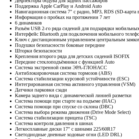
Дефлекторы обдува для задних пассажиров
Поддержка Apple CarPlay и Android Auto
Навигационная система 7" с радио, MP3, RDS (SD-карта 
Информация о пробках на протяжении 7 лет
6 динамиков
Разъём USB 2-го ряда сидений для подзарядки мобильных
Интерфейс Bluetooth для подключения мобильного телеф
Ключ с дистанционным управлением центральным замко
Подушки безопасности боковые передние
Шторки безопасности
Крепления второго ряда для детских сидений ISOFIX
Передние стеклоподъёмники с функцией Auto
Система экстренной связи ЭРА-ГЛОНАСС
Антиблокировочная система тормозов (ABS)
Система стабилизации курсовой устойчивости (ESC)
Интегрированная система активного управления (VSM)
Датчики парковки сзади
Камера заднего вида с динамической линией разметки
Система помощи при старте на подъеме (HAC)
Система помощи при спуске со склона (DBC)
Система выбора режима движения (Drive Mode Select)
Система стабилизации прицепа (TSC)
Система контроля давления в шинах
Легкосплавные диски 17" с шинами 225/60R17
Светодиодные дневные ходовые огни (LED DRL)