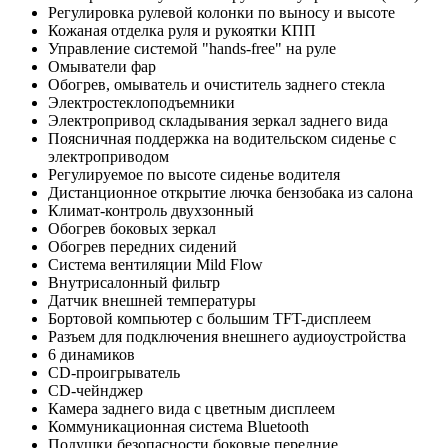
Регулировка рулевой колонки по выносу и высоте
Кожаная отделка руля и рукоятки КПП
Управление системой "hands-free" на руле
Омыватели фар
Обогрев, омыватель и очиститель заднего стекла
Электростеклоподъемники
Электропривод складывания зеркал заднего вида
Поясничная поддержка на водительском сиденье с
электроприводом
Регулируемое по высоте сиденье водителя
Дистанционное открытие лючка бензобака из салона
Климат-контроль двухзонный
Обогрев боковых зеркал
Обогрев передних сидений
Система вентиляции Mild Flow
Внутрисалонный фильтр
Датчик внешней температуры
Бортовой компьютер с большим TFT-дисплеем
Разъем для подключения внешнего аудиоустройства
6 динамиков
CD-проигрыватель
CD-чейнджер
Камера заднего вида с цветным дисплеем
Коммуникационная система Bluetooth
Подушки безопасности боковые передние