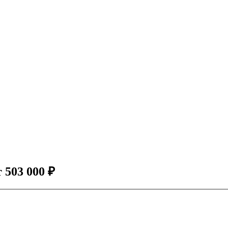
т
503 000
₽