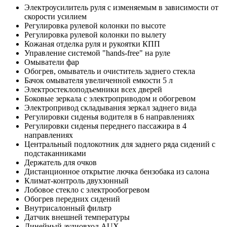
Электроусилитель руля с изменяемым в зависимости от
скорости усилием
Регулировка рулевой колонки по высоте
Регулировка рулевой колонки по вылету
Кожаная отделка руля и рукоятки КПП
Управление системой "hands-free" на руле
Омыватели фар
Обогрев, омыватель и очиститель заднего стекла
Бачок омывателя увеличенной емкости 5 л
Электростеклоподъемники всех дверей
Боковые зеркала с электроприводом и обогревом
Электропривод складывания зеркал заднего вида
Регулировки сиденья водителя в 6 направлениях
Регулировки сиденья переднего пассажира в 4
направлениях
Центральный подлокотник для заднего ряда сидений с
подстаканниками
Держатель для очков
Дистанционное открытие лючка бензобака из салона
Климат-контроль двухзонный
Лобовое стекло с электрообогревом
Обогрев передних сидений
Внутрисалонный фильтр
Датчик внешней температуры
Линейный аудиовход AUX