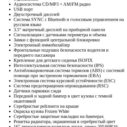
Аудиосистема CD/MP3 + AM/FM радио
USB порт
Двухстрочный дисплей
Система SYNC c Bluetooth и голосовым управлением на
русском языке
3.5" матричный дисплей на приборной панели
Сигнализация с датчиками периметра и объема
Замки с функцией центральной блокировки
Электронный иммобилайзер
Фронтальные подушки безопасности водителя и
переднего пассажира
Крепление для детского сиденья ISOFIX
Интеллектуальная система безопасности (IPS)
Антиблокировочная система тормозов (ABS) с системой
помощи при экстренном торможении (EBA)
Электронная система курсовой устойчивости (ESC)
Система предотвращения опрокидывания (RSC)
Датчики парковки сзади
Передний и задний бампер в цвет кузова с темной
окантовкой
Серебристые рейлинги на крыше
Окраска кузова Frozen White
Серебристые защитные накладки на бамперах
Решетка радиатора, окрашенная в серебристый цвет
16" легкосплавные колесные диски, шины 205/60R16