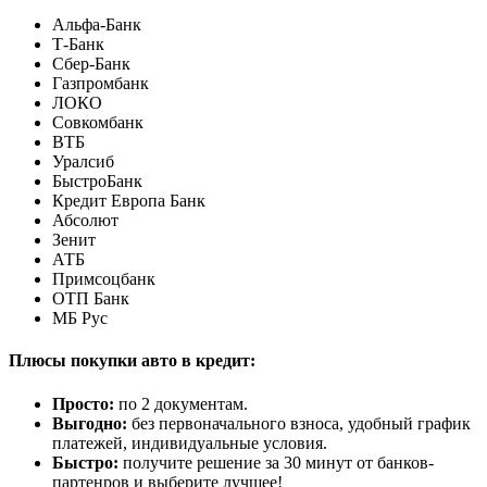
Альфа-Банк
Т-Банк
Сбер-Банк
Газпромбанк
ЛОКО
Совкомбанк
ВТБ
Уралсиб
БыстроБанк
Кредит Европа Банк
Абсолют
Зенит
АТБ
Примсоцбанк
ОТП Банк
МБ Рус
Плюсы покупки авто в кредит:
Просто:
по 2 документам.
Выгодно:
без первоначального взноса, удобный график
платежей, индивидуальные условия.
Быстро:
получите решение за 30 минут от банков-
партенров и выберите лучшее!