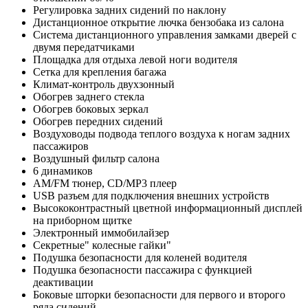
Регулировка задних сидений по наклону
Дистанционное открытие лючка бензобака из салона
Cистема дистанционного управления замками дверей с
двумя передатчиками
Площадка для отдыха левой ноги водителя
Сетка для крепления багажа
Климат-контроль двухзонный
Обогрев заднего стекла
Обогрев боковых зеркал
Обогрев передних сидений
Воздуховоды подвода теплого воздуха к ногам задних
пассажиров
Воздушный фильтр салона
6 динамиков
AM/FM тюнер, CD/MP3 плеер
USB разъем для подключения внешних устройств
Высококонтрастный цветной информационный дисплей
на приборном щитке
Электронный иммобилайзер
Секретные" колесные гайки"
Подушка безопасности для коленей водителя
Подушка безопасности пассажира с функцией
деактивации
Боковые шторки безопасности для первого и второго
ряда сидений