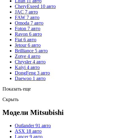
Lifan
11 авто
CheryExeed
10 авто
JAC
7 авто
FAW
7 авто
Omoda
7 авто
Foton
7 авто
Ravon
6 авто
Fiat
6 авто
Jetour
6 авто
Brilliance
5 авто
Zotye
4 авто
Chrysler
4 авто
Kaiyi
4 авто
DongFeng
3 авто
Daewoo
1 авто
Показать еще
Скрыть
Модели Mitsubishi
Outlander
91 авто
ASX
18 авто
Lancer
9 авто