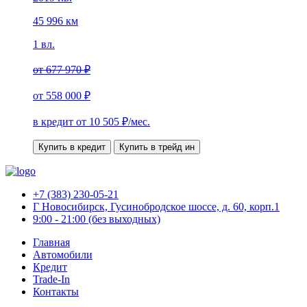
45 996 км
1 вл.
от
677 970 ₽
от
558 000 ₽
в кредит от
10 505
₽/мес.
Купить в кредит
Купить в трейд ин
+7 (383) 230-05-21
Г Новосибирск, Гусинобродское шоссе, д. 60, корп.1
9:00 - 21:00 (без выходных)
Главная
Автомобили
Кредит
Trade-In
Контакты