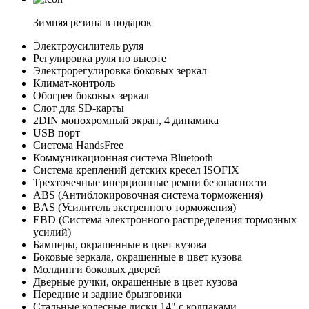
Зимняя резина в подарок
Электроусилитель руля
Регулировка руля по высоте
Электрорегулировка боковых зеркал
Климат-контроль
Обогрев боковых зеркал
Слот для SD-карты
2DIN монохромный экран, 4 динамика
USB порт
Система HandsFree
Коммуникационная система Bluetooth
Система креплений детских кресел ISOFIX
Трехточечные инерционные ремни безопасности
ABS (Антиблокировочная система торможения)
BAS (Усилитель экстренного торможения)
EBD (Система электронного распределения тормозных
усилий)
Бамперы, окрашенные в цвет кузова
Боковые зеркала, окрашенные в цвет кузова
Молдинги боковых дверей
Дверные ручки, окрашенные в цвет кузова
Передние и задние брызговики
Стальные колесные диски 14" с колпаками