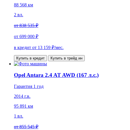
88 568 км
2 вл.
от
838 535 ₽
от
699 000 ₽
в кредит от
13 159
₽/мес.
Купить в кредит
Купить в трейд ин
Opel Antara 2.4 AT AWD (167 л.с.)
Гарантия 1 год
2014 г.в.
95 891 км
1 вл.
от
855 545 ₽