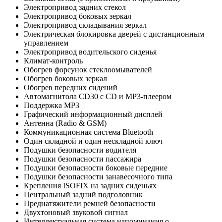
Электропривод задних стекол
Электропривод боковых зеркал
Электропривод складывания зеркал
Электрическая блокировка дверей с дистанционным
управлением
Электропривод водительского сиденья
Климат-контроль
Обогрев форсунок стеклоомывателей
Обогрев боковых зеркал
Обогрев передних сидений
Автомагнитола CD30 с CD и МР3-плеером
Поддержка MP3
Графический информационный дисплей
Антенна (Radio & GSM)
Коммуникационная система Bluetooth
Один складной и один нескладной ключ
Подушки безопасности водителя
Подушки безопасности пассажира
Подушки безопасности боковые передние
Подушки безопасности занавесочного типа
Крепления ISOFIX на задних сиденьях
Центральный задний подголовник
Преднатяжители ремней безопасности
Двухтоновый звуковой сигнал
Интеллектуальная система напоминания о