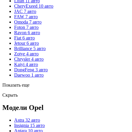
Lifan
11 авто
CheryExeed
10 авто
JAC
7 авто
FAW
7 авто
Omoda
7 авто
Foton
7 авто
Ravon
6 авто
Fiat
6 авто
Jetour
6 авто
Brilliance
5 авто
Zotye
4 авто
Chrysler
4 авто
Kaiyi
4 авто
DongFeng
3 авто
Daewoo
1 авто
Показать еще
Скрыть
Модели Opel
Astra
32 авто
Insignia
15 авто
Antara
10 авто