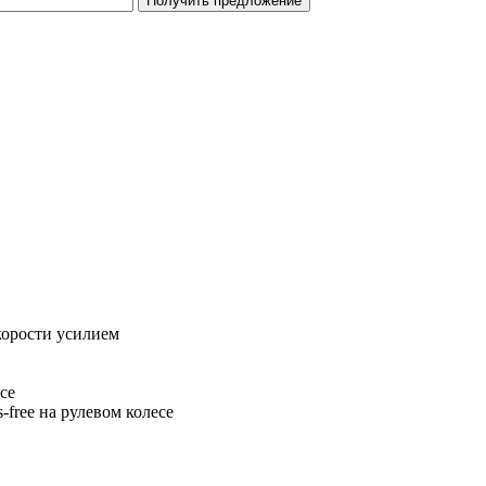
Получить предложение
корости усилием
се
free на рулевом колесе