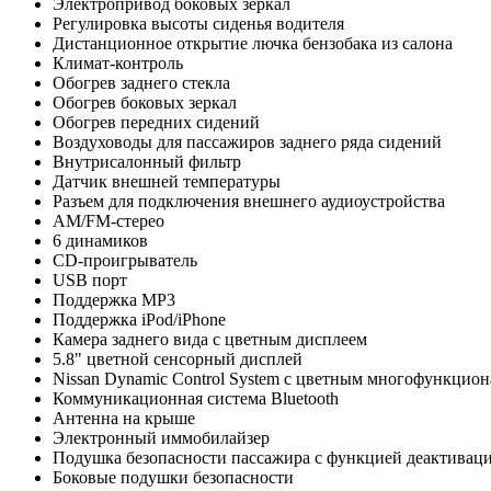
Электропривод боковых зеркал
Регулировка высоты сиденья водителя
Дистанционное открытие лючка бензобака из салона
Климат-контроль
Обогрев заднего стекла
Обогрев боковых зеркал
Обогрев передних сидений
Воздуховоды для пассажиров заднего ряда сидений
Внутрисалонный фильтр
Датчик внешней температуры
Разъем для подключения внешнего аудиоустройства
AM/FM-стерео
6 динамиков
CD-проигрыватель
USB порт
Поддержка MP3
Поддержка iPod/iPhone
Камера заднего вида с цветным дисплеем
5.8" цветной сенсорный дисплей
Nissan Dynamic Control System с цветным многофункцио
Коммуникационная система Bluetooth
Антенна на крыше
Электронный иммобилайзер
Подушка безопасности пассажира с функцией деактивац
Боковые подушки безопасности