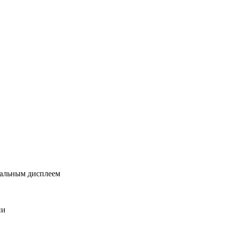
нальным дисплеем
ии