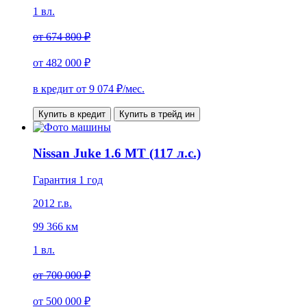
1 вл.
от
674 800 ₽
от
482 000 ₽
в кредит от
9 074
₽/мес.
Купить в кредит
Купить в трейд ин
Nissan Juke 1.6 MT (117 л.с.)
Гарантия 1 год
2012 г.в.
99 366 км
1 вл.
от
700 000 ₽
от
500 000 ₽