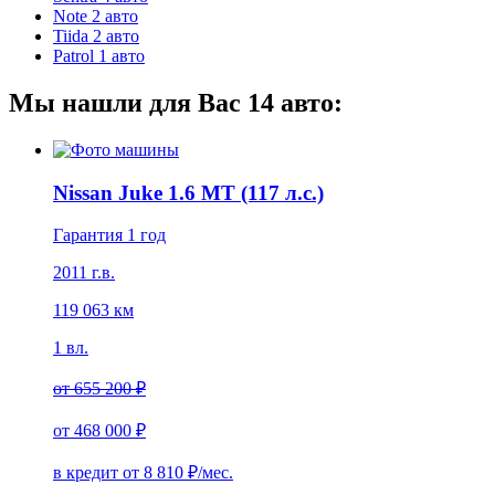
Note
2 авто
Tiida
2 авто
Patrol
1 авто
Мы нашли для Вас
14
авто:
Nissan Juke 1.6 MT (117 л.с.)
Гарантия 1 год
2011 г.в.
119 063 км
1 вл.
от
655 200 ₽
от
468 000 ₽
в кредит от
8 810
₽/мес.