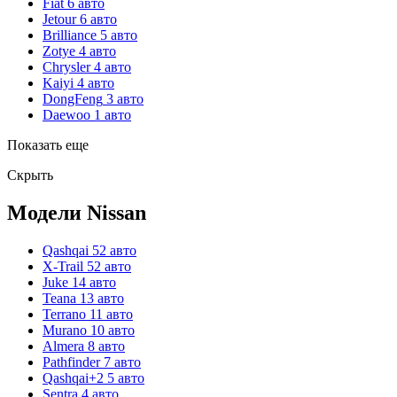
Fiat
6 авто
Jetour
6 авто
Brilliance
5 авто
Zotye
4 авто
Chrysler
4 авто
Kaiyi
4 авто
DongFeng
3 авто
Daewoo
1 авто
Показать еще
Скрыть
Модели Nissan
Qashqai
52 авто
X-Trail
52 авто
Juke
14 авто
Teana
13 авто
Terrano
11 авто
Murano
10 авто
Almera
8 авто
Pathfinder
7 авто
Qashqai+2
5 авто
Sentra
4 авто