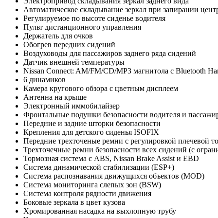
Электропривод складывания зеркал заднего вида
Автоматическое складывание зеркал при запирании цент
Регулируемое по высоте сиденье водителя
Пульт дистанционного управления
Держатель для очков
Обогрев передних сидений
Воздуховоды для пассажиров заднего ряда сидений
Датчик внешней температуры
Nissan Connect: AM/FM/CD/MP3 магнитола с Bluetooth Han
6 динамиков
Камера кругового обзора с цветным дисплеем
Антенна на крыше
Электронный иммобилайзер
Фронтальные подушки безопасности водителя и пассажи
Передние и задние шторки безопасности
Крепления для детского сиденья ISOFIX
Передние трехточеные ремни с регулировкой плечевой т
Трехточечные ремни безопасности всех сидений (c огран
Тормозная система с ABS, Nissan Brake Assist и EBD
Система динамической стабилизации (ESP+)
Система распознавания движущихся объектов (MOD)
Система мониторинга слепых зон (BSW)
Система контроля рядности движения
Боковые зеркала в цвет кузова
Хромированная насадка на выхлопную трубу