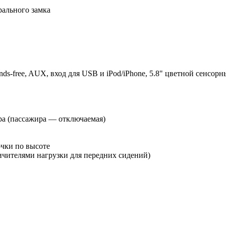
рального замка
ds-free, AUX, вход для USB и iPod/iPhone, 5.8" цветной сенсор
ра (пассажира — отключаемая)
очки по высоте
ичителями нагрузки для передних сидений)