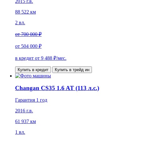
2015 г.в.
88 522 км
2 вл.
от
700 000 ₽
от
504 000 ₽
в кредит от
9 488
₽/мес.
Купить в кредит
Купить в трейд ин
Changan CS35 1.6 AT (113 л.с.)
Гарантия 1 год
2016 г.в.
61 937 км
1 вл.