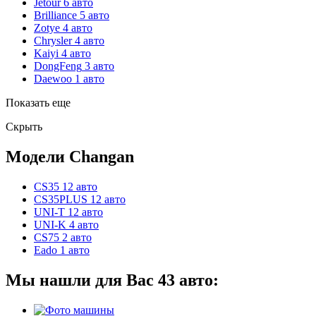
Jetour
6 авто
Brilliance
5 авто
Zotye
4 авто
Chrysler
4 авто
Kaiyi
4 авто
DongFeng
3 авто
Daewoo
1 авто
Показать еще
Скрыть
Модели Changan
CS35
12 авто
CS35PLUS
12 авто
UNI-T
12 авто
UNI-K
4 авто
CS75
2 авто
Eado
1 авто
Мы нашли для Вас
43
авто: