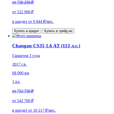
от
726 250 ₽
от
522 900 ₽
в кредит от
9 844
₽/мес.
Купить в кредит
Купить в трейд ин
Changan CS35 1.6 AT (113 л.с.)
Гарантия 3 года
2017 г.в.
68 000 км
1 вл.
от
753 750 ₽
от
542 700 ₽
в кредит от
10 217
₽/мес.