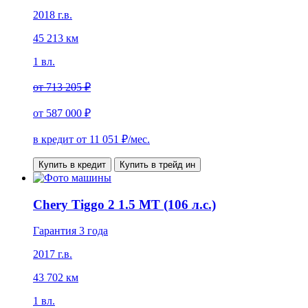
2018 г.в.
45 213 км
1 вл.
от
713 205 ₽
от
587 000 ₽
в кредит от
11 051
₽/мес.
Купить в кредит
Купить в трейд ин
Chery Tiggo 2 1.5 MT (106 л.с.)
Гарантия 3 года
2017 г.в.
43 702 км
1 вл.