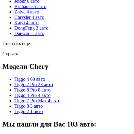
Jetour
6 авто
Brilliance
5 авто
Zotye
4 авто
Chrysler
4 авто
Kaiyi
4 авто
DongFeng
3 авто
Daewoo
1 авто
Показать еще
Скрыть
Модели Chery
Tiggo 4
60 авто
Tiggo 7 Pro
23 авто
Tiggo 8 Pro
8 авто
Tiggo 4 Pro
4 авто
Tiggo 7 Pro Max
4 авто
Tiggo 8
3 авто
Tiggo 2
1 авто
Мы нашли для Вас
103
авто: