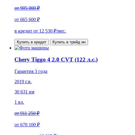
от
905 000 ₽
от
665 600 ₽
в кредит от
12 530
₽/мес.
Купить в кредит
Купить в трейд ин
Chery Tiggo 4 2.0 CVT (122 л.с.)
Гарантия 3 года
2019 г.в.
30 631 км
1 вл.
от
911 250 ₽
от
670 100 ₽