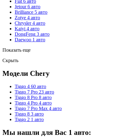
Fiat
6 авто
Jetour
6 авто
Brilliance
5 авто
Zotye
4 авто
Chrysler
4 авто
Kaiyi
4 авто
DongFeng
3 авто
Daewoo
1 авто
Показать еще
Скрыть
Модели Chery
Tiggo 4
60 авто
Tiggo 7 Pro
23 авто
Tiggo 8 Pro
8 авто
Tiggo 4 Pro
4 авто
Tiggo 7 Pro Max
4 авто
Tiggo 8
3 авто
Tiggo 2
1 авто
Мы нашли для Вас
1
авто: