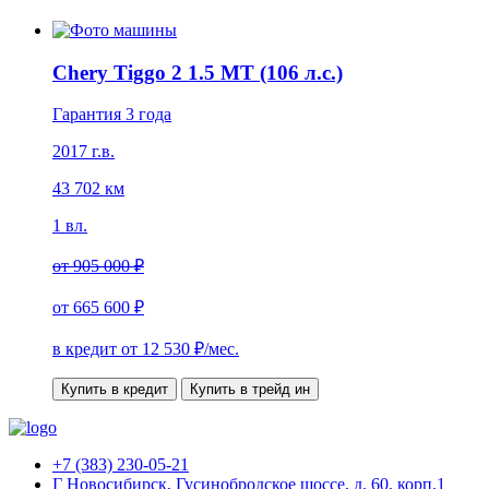
Chery Tiggo 2 1.5 MT (106 л.с.)
Гарантия 3 года
2017 г.в.
43 702 км
1 вл.
от
905 000 ₽
от
665 600 ₽
в кредит от
12 530
₽/мес.
Купить в кредит
Купить в трейд ин
+7 (383) 230-05-21
Г Новосибирск, Гусинобродское шоссе, д. 60, корп.1