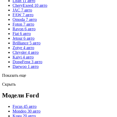
Lifan
11 авто
CheryExeed
10 авто
JAC
7 авто
FAW
7 авто
Omoda
7 авто
Foton
7 авто
Ravon
6 авто
Fiat
6 авто
Jetour
6 авто
Brilliance
5 авто
Zotye
4 авто
Chrysler
4 авто
Kaiyi
4 авто
DongFeng
3 авто
Daewoo
1 авто
Показать еще
Скрыть
Модели Ford
Focus
45 авто
Mondeo
30 авто
Kuga
20 авто