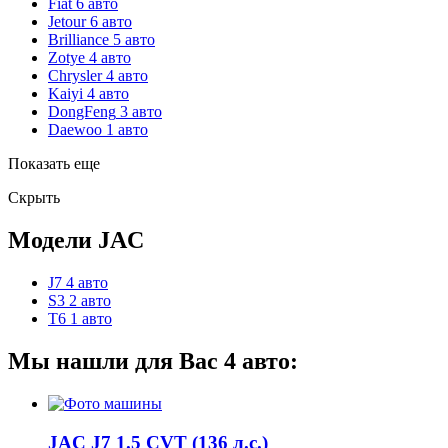
Fiat
6 авто
Jetour
6 авто
Brilliance
5 авто
Zotye
4 авто
Chrysler
4 авто
Kaiyi
4 авто
DongFeng
3 авто
Daewoo
1 авто
Показать еще
Скрыть
Модели JAC
J7
4 авто
S3
2 авто
T6
1 авто
Мы нашли для Вас
4
авто:
JAC J7 1.5 CVT (136 л.с.)