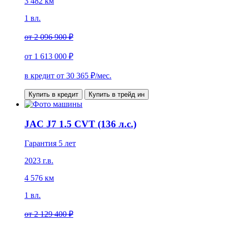
3 482 км
1 вл.
от
2 096 900 ₽
от
1 613 000 ₽
в кредит от
30 365
₽/мес.
Купить в кредит
Купить в трейд ин
JAC J7 1.5 CVT (136 л.с.)
Гарантия 5 лет
2023 г.в.
4 576 км
1 вл.
от
2 129 400 ₽