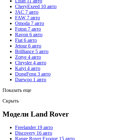
Lifan
11 авто
CheryExeed
10 авто
JAC
7 авто
FAW
7 авто
Omoda
7 авто
Foton
7 авто
Ravon
6 авто
Fiat
6 авто
Jetour
6 авто
Brilliance
5 авто
Zotye
4 авто
Chrysler
4 авто
Kaiyi
4 авто
DongFeng
3 авто
Daewoo
1 авто
Показать еще
Скрыть
Модели Land Rover
Freelander
19 авто
Discovery
16 авто
Range Rover Evoque
15 авто