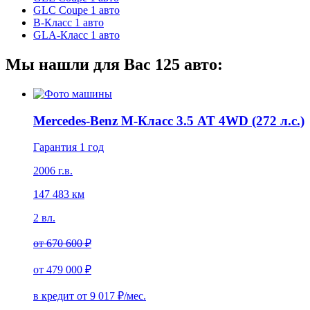
GLC Coupe
1 авто
B-Класс
1 авто
GLA-Класс
1 авто
Мы нашли для Вас
125
авто:
Mercedes-Benz M-Класс 3.5 AT 4WD (272 л.с.)
Гарантия 1 год
2006 г.в.
147 483 км
2 вл.
от
670 600 ₽
от
479 000 ₽
в кредит от
9 017
₽/мес.