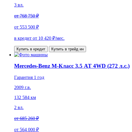
3 вл.
от
768 750 ₽
от
553 500 ₽
в кредит от
10 420
₽/мес.
Купить в кредит
Купить в трейд ин
Mercedes-Benz M-Класс 3.5 AT 4WD (272 л.с.)
Гарантия 1 год
2009 г.в.
132 584 км
2 вл.
от
685 260 ₽
от
564 000 ₽