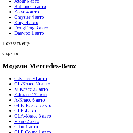
Jetour
6 авто
Brilliance
5 авто
Zotye
4 авто
Chrysler
4 авто
Kaiyi
4 авто
DongFeng
3 авто
Daewoo
1 авто
Показать еще
Скрыть
Модели Mercedes-Benz
C-Класс
30 авто
GL-Класс
30 авто
M-Класс
22 авто
E-Класс
17 авто
A-Класс
6 авто
GLK-Класс
5 авто
GLE
4 авто
CLA-Класс
3 авто
Viano
2 авто
Citan
1 авто
GLE Coupe
1 авто