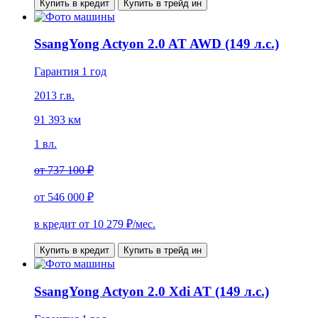
Купить в кредит
Купить в трейд ин
SsangYong Actyon 2.0 AT AWD (149 л.с.)
Гарантия 1 год
2013 г.в.
91 393 км
1 вл.
от
737 100 ₽
от
546 000 ₽
в кредит от
10 279
₽/мес.
Купить в кредит
Купить в трейд ин
SsangYong Actyon 2.0 Xdi AT (149 л.с.)