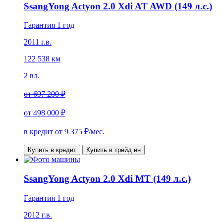
SsangYong Actyon 2.0 Xdi AT AWD (149 л.с.)
Гарантия 1 год
2011 г.в.
122 538 км
2 вл.
от
697 200 ₽
от
498 000 ₽
в кредит от
9 375
₽/мес.
Купить в кредит
Купить в трейд ин
SsangYong Actyon 2.0 Xdi MT (149 л.с.)
Гарантия 1 год
2012 г.в.