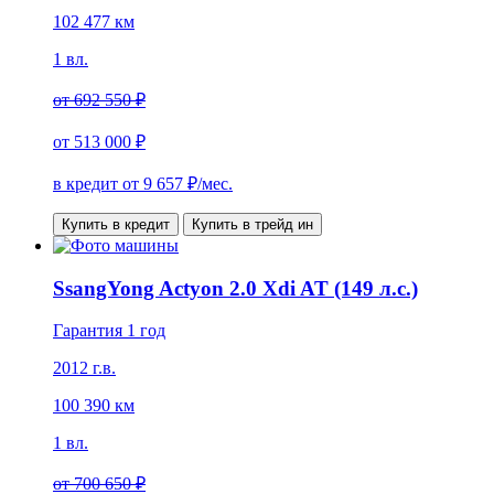
102 477 км
1 вл.
от
692 550 ₽
от
513 000 ₽
в кредит от
9 657
₽/мес.
Купить в кредит
Купить в трейд ин
SsangYong Actyon 2.0 Xdi AT (149 л.с.)
Гарантия 1 год
2012 г.в.
100 390 км
1 вл.
от
700 650 ₽