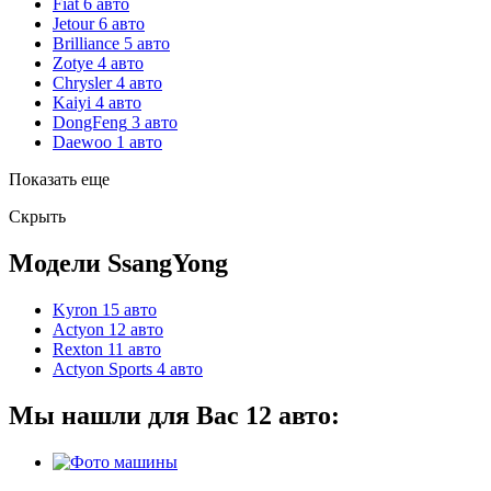
Fiat
6 авто
Jetour
6 авто
Brilliance
5 авто
Zotye
4 авто
Chrysler
4 авто
Kaiyi
4 авто
DongFeng
3 авто
Daewoo
1 авто
Показать еще
Скрыть
Модели SsangYong
Kyron
15 авто
Actyon
12 авто
Rexton
11 авто
Actyon Sports
4 авто
Мы нашли для Вас
12
авто: