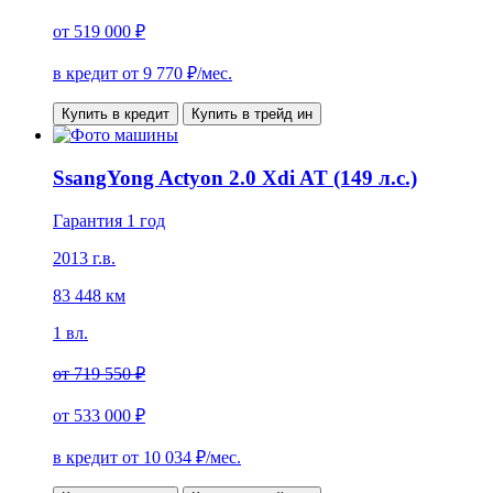
от
519 000 ₽
в кредит от
9 770
₽/мес.
Купить в кредит
Купить в трейд ин
SsangYong Actyon 2.0 Xdi AT (149 л.с.)
Гарантия 1 год
2013 г.в.
83 448 км
1 вл.
от
719 550 ₽
от
533 000 ₽
в кредит от
10 034
₽/мес.